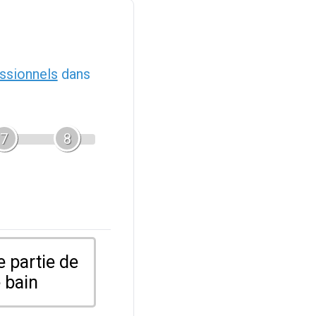
ssionnels
dans
7
8
 partie de
 bain