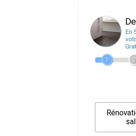
De
En 
votr
Gra
1
2
Rénovati
sal