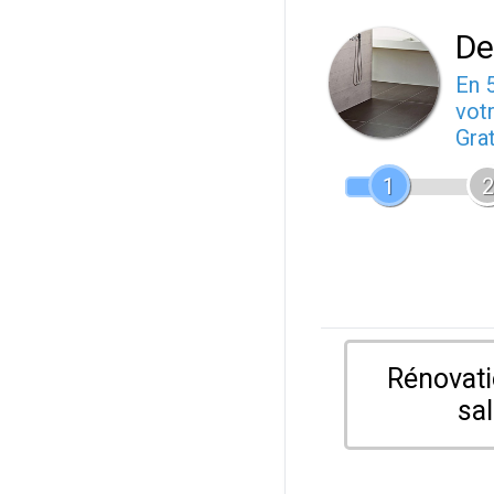
De
En 
votr
Gra
1
2
Rénovati
sal