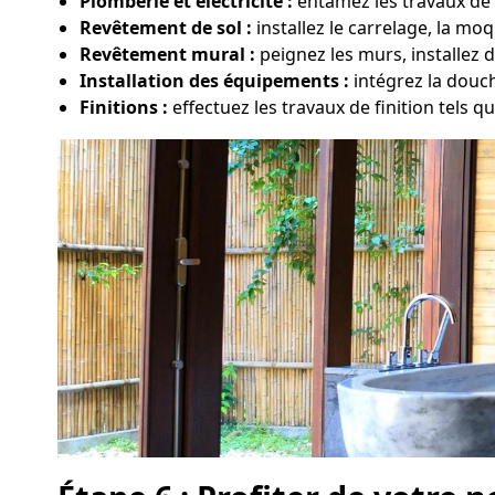
Plomberie et électricité :
entamez les travaux de m
Revêtement de sol :
installez le carrelage, la m
Revêtement mural :
peignez les murs, installez 
Installation des équipements :
intégrez la douc
Finitions :
effectuez les travaux de finition tels qu