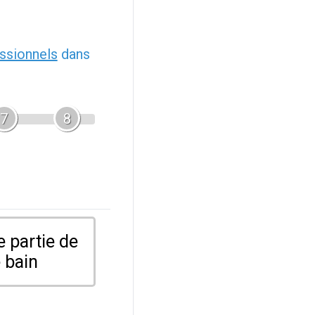
ssionnels
dans
7
8
 partie de
 bain