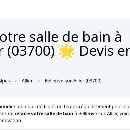
tre salle de bain à
er (03700) 🌟 Devis e
lpes
Allier
Bellerive-sur-Allier
(03700)
tidien où nous dédiions du temps régulièrement pour notre bie
nsez de
refaire votre salle de bain
à Bellerive-sur-Allier, vo
rénovation.