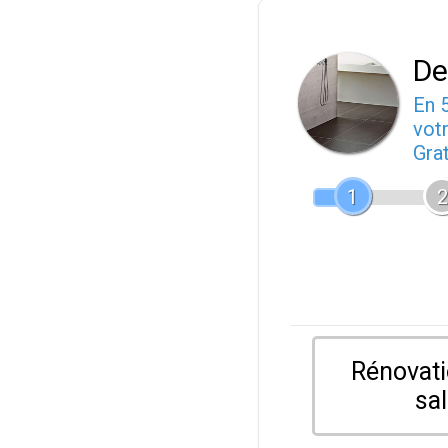
De
En 
votr
Gra
1
2
Rénovati
sal