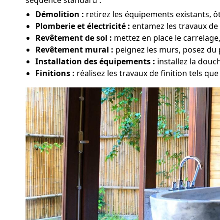
Démolition :
retirez les équipements existants, ô
Plomberie et électricité :
entamez les travaux de m
Revêtement de sol :
mettez en place le carrelage
Revêtement mural :
peignez les murs, posez du p
Installation des équipements :
installez la douc
Finitions :
réalisez les travaux de finition tels que