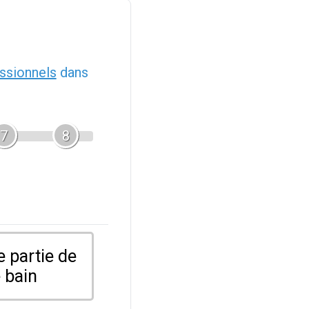
ssionnels
dans
7
8
 partie de
 bain