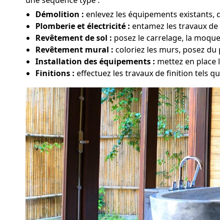
Démolition :
enlevez les équipements existants, 
Plomberie et électricité :
entamez les travaux de 
Revêtement de sol :
posez le carrelage, la moque
Revêtement mural :
coloriez les murs, posez du 
Installation des équipements :
mettez en place l
Finitions :
effectuez les travaux de finition tels qu