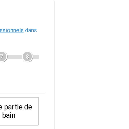
ssionnels
dans
7
8
 partie de
 bain