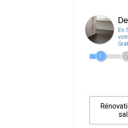
De
En 
votr
Gra
1
2
Rénovati
sal