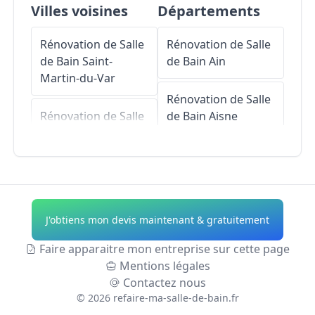
Villes voisines
Départements
Rénovation de Salle
Rénovation de Salle
de Bain
Saint-
de Bain
Ain
Martin-du-Var
Rénovation de Salle
Rénovation de Salle
de Bain
Aisne
de Bain
Saint-Blaise
Rénovation de Salle
Rénovation de Salle
de Bain
Allier
de Bain
Le Broc
Rénovation de Salle
J'obtiens mon devis maintenant & gratuitement
Rénovation de Salle
de Bain
Alpes-de-
de Bain
Gilette
Haute-Provence
Faire apparaitre mon entreprise sur cette page
Mentions légales
Rénovation de Salle
Rénovation de Salle
Contactez nous
de Bain
Bonson
de Bain
Hautes-
©
2026
refaire-ma-salle-de-bain.fr
Alpes