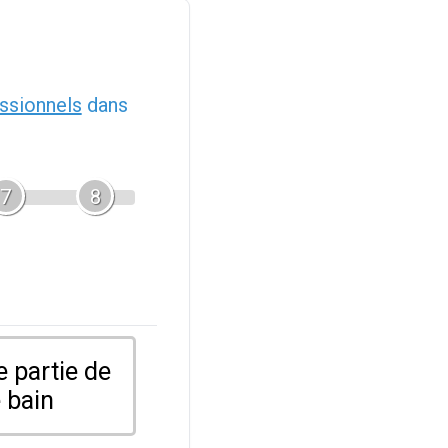
ssionnels
dans
7
8
 partie de
 bain