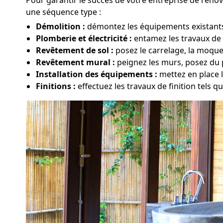
une séquence type :
Démolition :
démontez les équipements existants, 
Plomberie et électricité :
entamez les travaux de 
Revêtement de sol :
posez le carrelage, la moque
Revêtement mural :
peignez les murs, posez du p
Installation des équipements :
mettez en place l
Finitions :
effectuez les travaux de finition tels qu