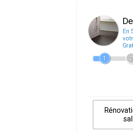
De
En 
votr
Gra
1
2
Rénovati
sal