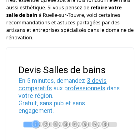
il est essentiel qu'elle soit à la fois fonctionnelle mais
aussi esthétique. Si vous pensez de
refaire votre
salle de bain
à Ruelle-sur-Touvre, voici certaines
recommandations et astuces partagées par des
artisans et entreprises spécialisés dans le domaine de
rénovation.
Devis Salles de bains
En 5 minutes, demandez
3 devis
comparatifs
aux
professionnels
dans
votre région.
Gratuit, sans pub et sans
engagement.
1
2
3
4
5
6
7
8