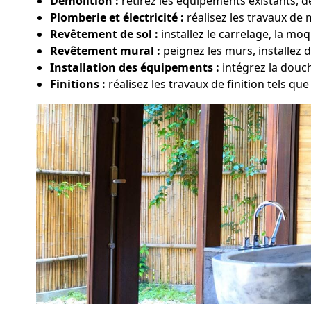
Démolition :
retirez les équipements existants, d
Plomberie et électricité :
réalisez les travaux de 
Revêtement de sol :
installez le carrelage, la m
Revêtement mural :
peignez les murs, installez 
Installation des équipements :
intégrez la douc
Finitions :
réalisez les travaux de finition tels que