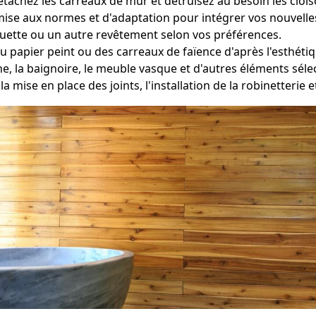
étachez les carreaux de mur et détruisez au besoin les clois
mise aux normes et d'adaptation pour intégrer vos nouvelles 
oquette ou un autre revêtement selon vos préférences.
du papier peint ou des carreaux de faïence d'après l'esthéti
he, la baignoire, le meuble vasque et d'autres éléments sé
 la mise en place des joints, l'installation de la robinetteri