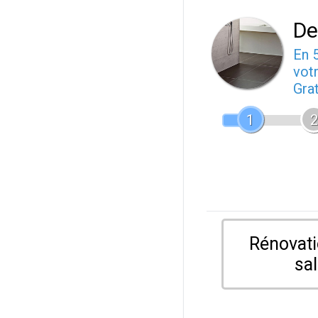
De
En 
votr
Gra
1
2
Rénovati
sal