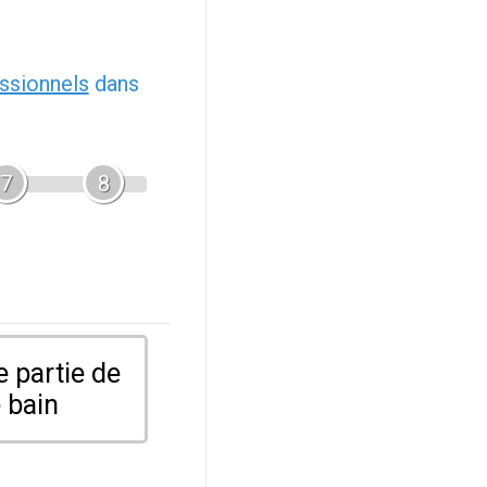
ssionnels
dans
7
8
 partie de
 bain