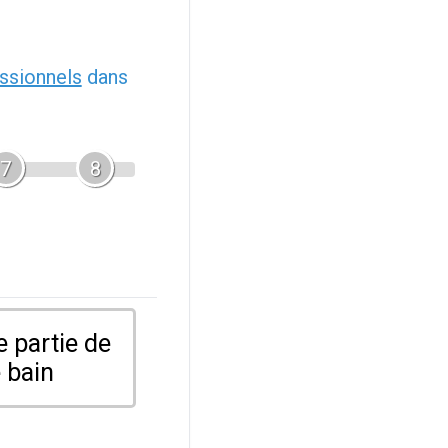
ssionnels
dans
7
8
 partie de
 bain