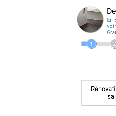
De
En 
votr
Gra
1
2
Rénovati
sal