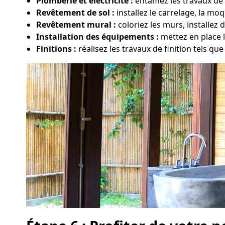
Plomberie et électricité :
entamez les travaux de m
Revêtement de sol :
installez le carrelage, la m
Revêtement mural :
coloriez les murs, installez 
Installation des équipements :
mettez en place l
Finitions :
réalisez les travaux de finition tels que 