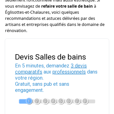
seulement fonctionnelle mais aussi esthétique. Si
vous envisagez de
refaire votre salle de bain
à
Églisottes-et-Chalaures, voici quelques
recommandations et astuces délivrées par des
artisans et entreprises qualifiés dans le domaine de
rénovation.
Devis Salles de bains
En 5 minutes, demandez
3 devis
comparatifs
aux
professionnels
dans
votre région.
Gratuit, sans pub et sans
engagement.
1
2
3
4
5
6
7
8