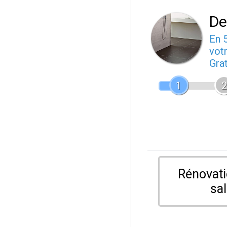
De
En 
votr
Gra
1
2
Rénovati
sal