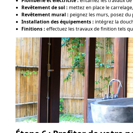
Plomberie et électricité :
entamez les travaux de 
Revêtement de sol :
mettez en place le carrelage
Revêtement mural :
peignez les murs, posez du p
Installation des équipements :
intégrez la douch
Finitions :
effectuez les travaux de finition tels qu