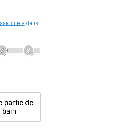
ssionnels
dans
7
8
 partie de
 bain