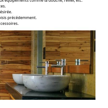
x équipements comme la douche, l'évier, etc.
ces.
ésirée.
hoisis précédemment.
ccessoires.