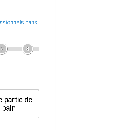
ssionnels
dans
7
8
 partie de
 bain