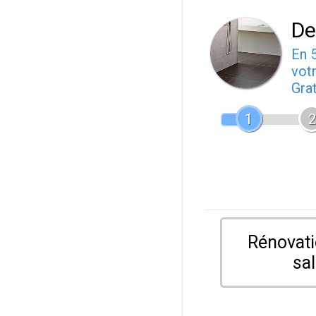
De
En 
votr
Gra
1
2
Rénovati
sal