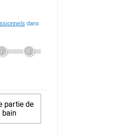
ssionnels
dans
7
8
 partie de
 bain