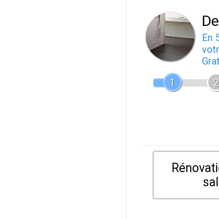
De
En 
votr
Gra
1
2
Rénovati
sal