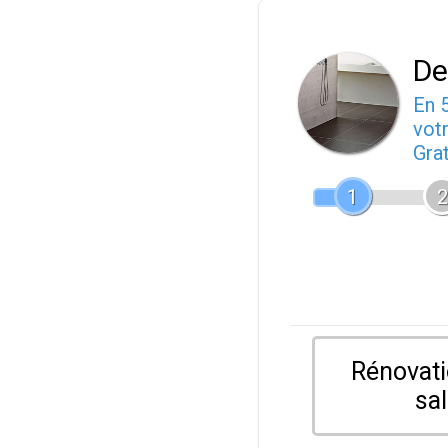
De
En 
votr
Gra
1
2
Rénovati
sal