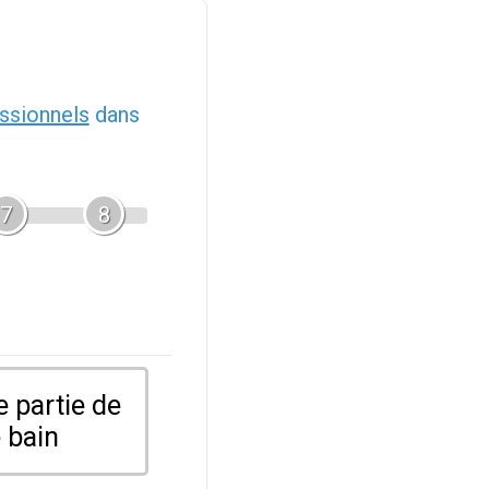
ssionnels
dans
7
8
 partie de
 bain