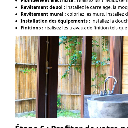
Plomberie et électricité :
réalisez les travaux de
Revêtement de sol :
installez le carrelage, la m
Revêtement mural :
coloriez les murs, installez 
Installation des équipements :
installez la dou
Finitions :
réalisez les travaux de finition tels que 