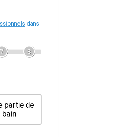
ssionnels
dans
7
8
 partie de
 bain