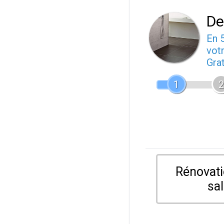
De
En 
votr
Gra
1
2
Rénovati
sal