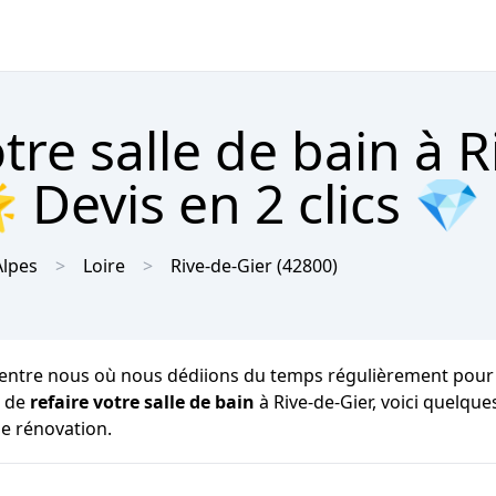
re salle de bain à R
 Devis en 2 clics 💎
lpes
Loire
Rive-de-Gier
(42800)
ntre nous où nous dédiions du temps régulièrement pour notre 
z de
refaire votre salle de bain
à Rive-de-Gier, voici quelqu
de rénovation.