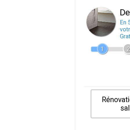
De
En 
votr
Gra
1
2
Rénovati
sal