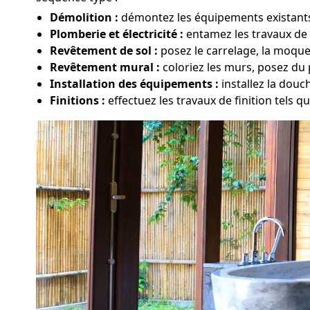
Démolition :
démontez les équipements existants,
Plomberie et électricité :
entamez les travaux de m
Revêtement de sol :
posez le carrelage, la moque
Revêtement mural :
coloriez les murs, posez du 
Installation des équipements :
installez la douc
Finitions :
effectuez les travaux de finition tels qu