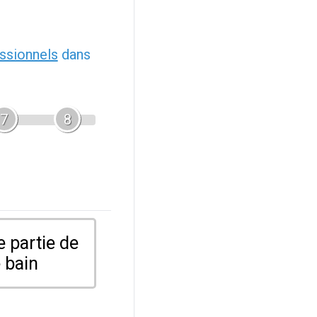
ssionnels
dans
7
8
 partie de
 bain