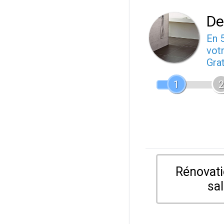
De
En 
votr
Gra
1
2
Rénovati
sal