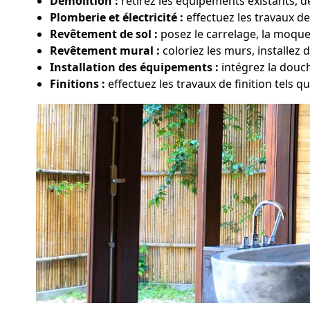
Démolition :
retirez les équipements existants, d
Plomberie et électricité :
effectuez les travaux de
Revêtement de sol :
posez le carrelage, la moque
Revêtement mural :
coloriez les murs, installez 
Installation des équipements :
intégrez la douc
Finitions :
effectuez les travaux de finition tels qu