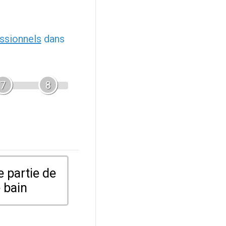
ssionnels
dans
7
8
 partie de
 bain