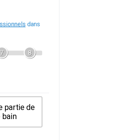
ssionnels
dans
7
8
 partie de
 bain