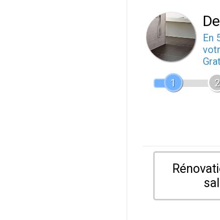
De
En 
votr
Gra
1
2
Rénovati
sal