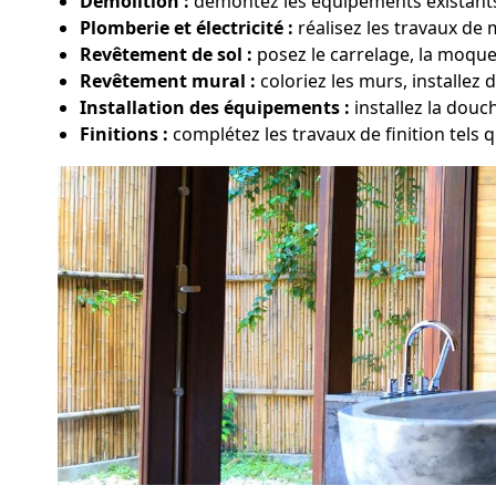
Démolition :
démontez les équipements existants,
Plomberie et électricité :
réalisez les travaux de
Revêtement de sol :
posez le carrelage, la moque
Revêtement mural :
coloriez les murs, installez 
Installation des équipements :
installez la douc
Finitions :
complétez les travaux de finition tels qu