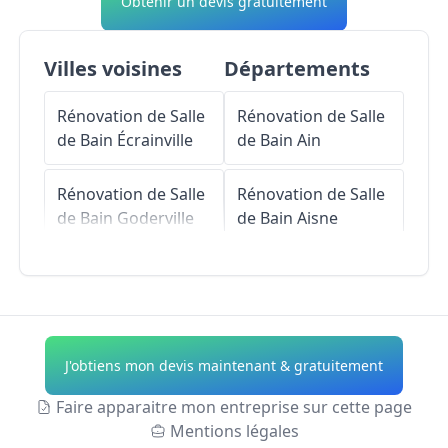
Obtenir un devis gratuitement
Villes voisines
Départements
Rénovation de Salle
Rénovation de Salle
de Bain
Écrainville
de Bain
Ain
Rénovation de Salle
Rénovation de Salle
de Bain
Goderville
de Bain
Aisne
Rénovation de Salle
Rénovation de Salle
de Bain
de Bain
Allier
Bornambusc
Rénovation de Salle
J'obtiens mon devis maintenant & gratuitement
Rénovation de Salle
de Bain
Alpes-de-
de Bain
Haute-Provence
Faire apparaitre mon entreprise sur cette page
Sausseuzemare-en-
Mentions légales
Caux