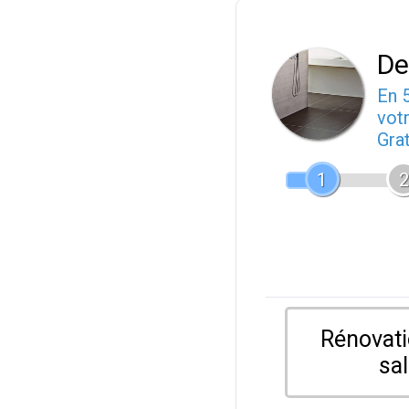
De
En 
votr
Gra
1
2
Rénovati
sal