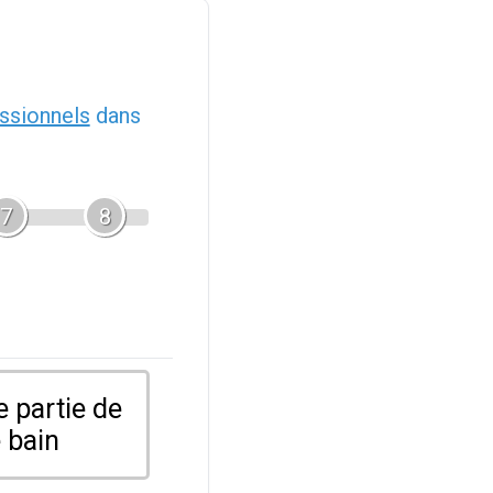
ssionnels
dans
7
8
 partie de
 bain