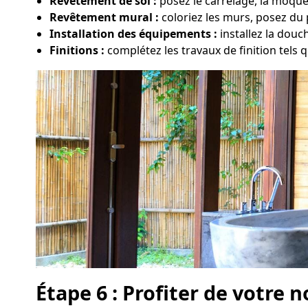
Revêtement de sol :
posez le carrelage, la moque
Revêtement mural :
coloriez les murs, posez du 
Installation des équipements :
installez la douc
Finitions :
complétez les travaux de finition tels qu
Étape 6 : Profiter de votre n