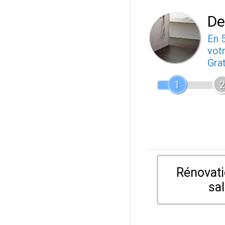
De
En 
votr
Gra
1
2
Rénovati
sal