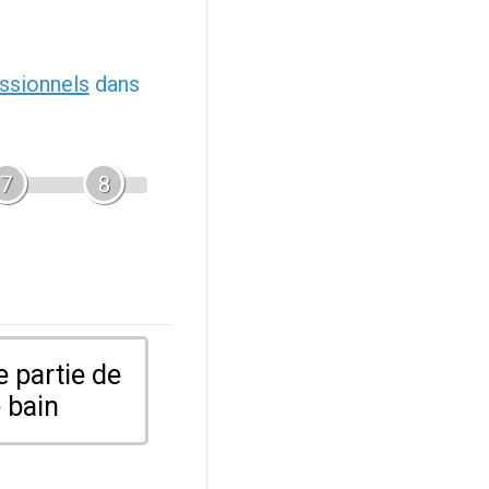
ssionnels
dans
7
8
 partie de
 bain