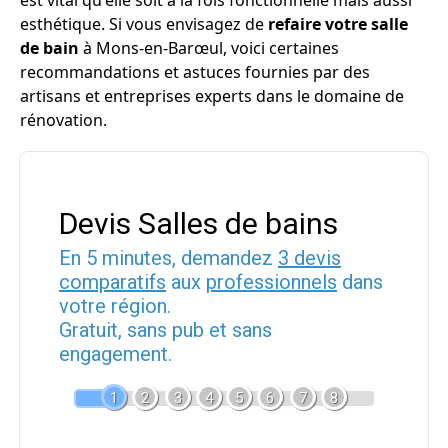
est vital qu'elle soit à la fois fonctionnelle mais aussi
esthétique. Si vous envisagez de
refaire votre salle
de bain
à Mons-en-Barœul, voici certaines
recommandations et astuces fournies par des
artisans et entreprises experts dans le domaine de
rénovation.
Devis Salles de bains
En 5 minutes, demandez
3 devis
comparatifs
aux
professionnels
dans
votre région.
Gratuit, sans pub et sans
engagement.
1
2
3
4
5
6
7
8