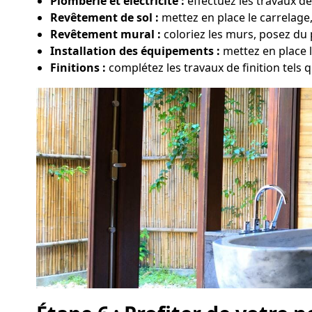
Plomberie et électricité :
effectuez les travaux de
Revêtement de sol :
mettez en place le carrelage
Revêtement mural :
coloriez les murs, posez du 
Installation des équipements :
mettez en place l
Finitions :
complétez les travaux de finition tels qu