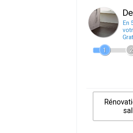
De
En 
votr
Gra
1
2
Rénovati
sal