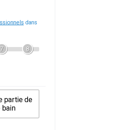
ssionnels
dans
7
8
 partie de
 bain