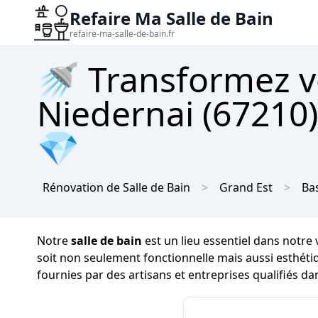
Refaire Ma Salle de Bain
refaire-ma-salle-de-bain.fr
🚿 Transformez vo
Niedernai (67210)
💎
Rénovation de Salle de Bain
Grand Est
Ba
Notre
salle de bain
est un lieu essentiel dans notre 
soit non seulement fonctionnelle mais aussi esthéti
fournies par des artisans et entreprises qualifiés d