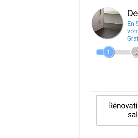
De
En 
votr
Gra
1
2
Rénovati
sal