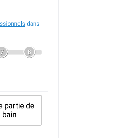
ssionnels
dans
7
8
 partie de
 bain