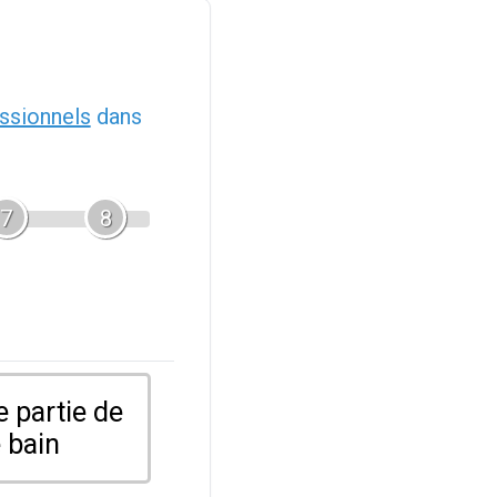
ssionnels
dans
7
8
 partie de
 bain