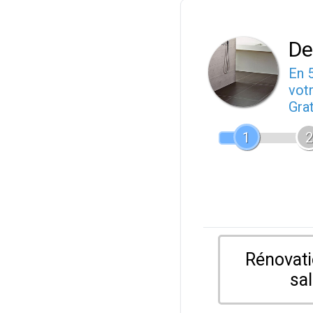
De
En 
votr
Gra
1
2
Rénovati
sal