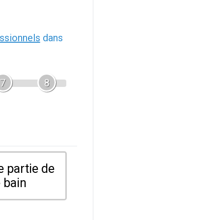
ssionnels
dans
7
8
 partie de
 bain