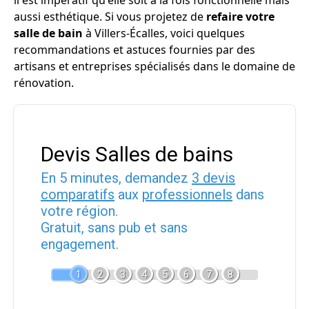
il est impératif qu'elle soit à la fois fonctionnelle mais
aussi esthétique. Si vous projetez de
refaire votre
salle de bain
à Villers-Écalles, voici quelques
recommandations et astuces fournies par des
artisans et entreprises spécialisés dans le domaine de
rénovation.
Devis Salles de bains
En 5 minutes, demandez
3 devis
comparatifs
aux
professionnels
dans
votre région.
Gratuit, sans pub et sans
engagement.
1
2
3
4
5
6
7
8