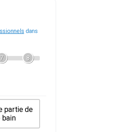
ssionnels
dans
7
8
 partie de
 bain