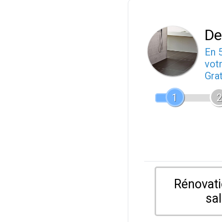
De
En 
votr
Gra
1
2
Rénovati
sal