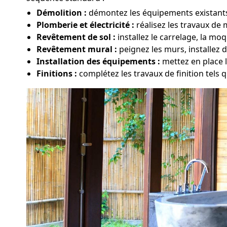
Démolition :
démontez les équipements existants,
Plomberie et électricité :
réalisez les travaux de
Revêtement de sol :
installez le carrelage, la m
Revêtement mural :
peignez les murs, installez 
Installation des équipements :
mettez en place 
Finitions :
complétez les travaux de finition tels qu