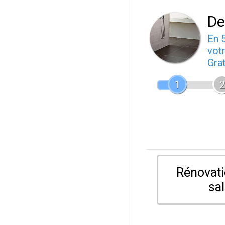
De
En 
votr
Gra
1
2
Rénovati
sal