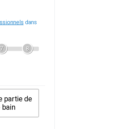
ssionnels
dans
7
8
 partie de
 bain