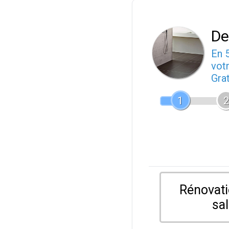
De
En 
votr
Gra
1
2
Rénovati
sal