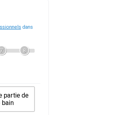
ssionnels
dans
7
8
 partie de
 bain