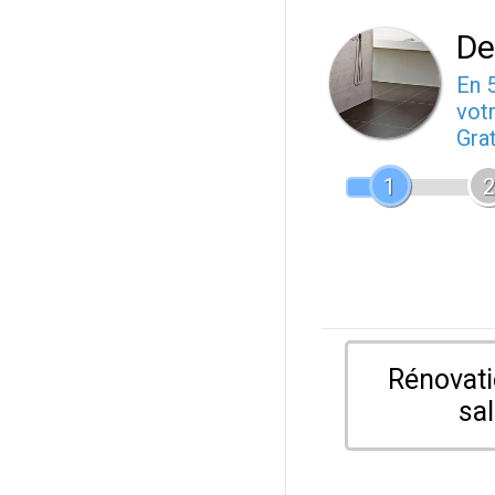
De
En 
votr
Gra
1
2
Rénovati
sal