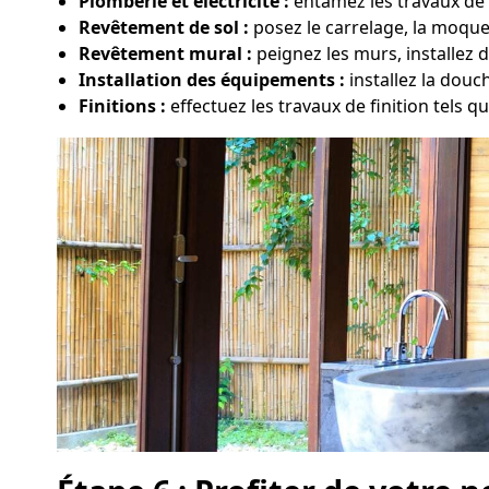
Plomberie et électricité :
entamez les travaux de 
Revêtement de sol :
posez le carrelage, la moque
Revêtement mural :
peignez les murs, installez 
Installation des équipements :
installez la douc
Finitions :
effectuez les travaux de finition tels qu