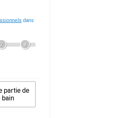
ssionnels
dans
7
8
 partie de
 bain