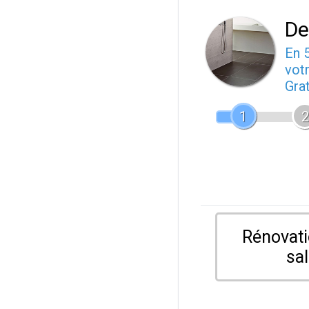
De
En 
votr
Gra
1
2
Rénovati
sal