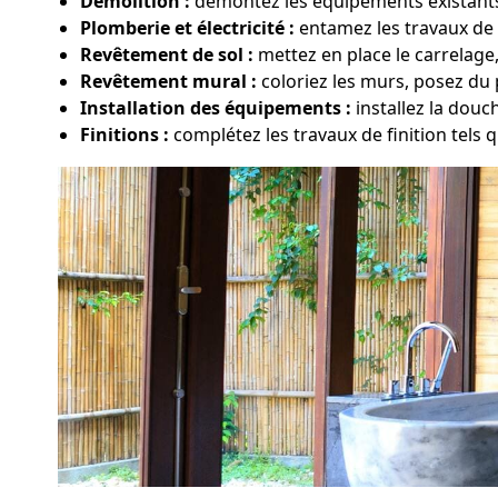
Démolition :
démontez les équipements existants,
Plomberie et électricité :
entamez les travaux de m
Revêtement de sol :
mettez en place le carrelage
Revêtement mural :
coloriez les murs, posez du 
Installation des équipements :
installez la douc
Finitions :
complétez les travaux de finition tels qu