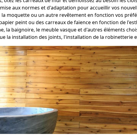
 ôtez les carreaux de mur et démolissez au besoin les cloi
ise aux normes et d'adaptation pour accueillir vos nouvelles
, la moquette ou un autre revêtement en fonction vos préf
papier peint ou des carreaux de faïence en fonction de l'es
he, la baignoire, le meuble vasque et d'autres éléments ch
e la installation des joints, l'installation de la robinetterie 