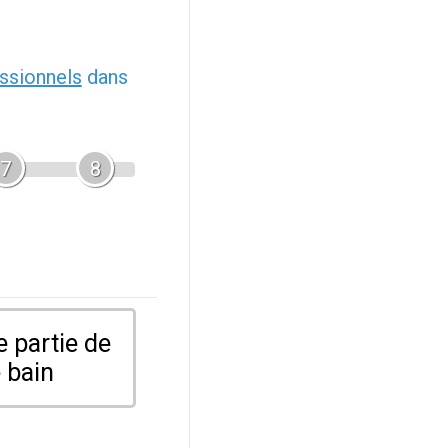
ssionnels
dans
7
8
 partie de
 bain