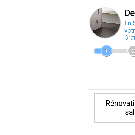
De
En 
votr
Gra
1
2
Rénovati
sal