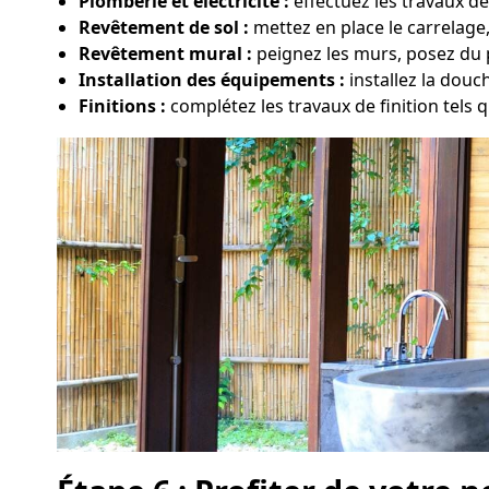
Plomberie et électricité :
effectuez les travaux de
Revêtement de sol :
mettez en place le carrelage
Revêtement mural :
peignez les murs, posez du p
Installation des équipements :
installez la douc
Finitions :
complétez les travaux de finition tels qu