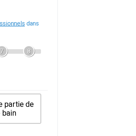
ssionnels
dans
7
8
 partie de
 bain