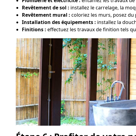
Plomberie et électricité :
entamez les travaux de 
Revêtement de sol :
installez le carrelage, la m
Revêtement mural :
coloriez les murs, posez du 
Installation des équipements :
installez la douc
Finitions :
effectuez les travaux de finition tels que