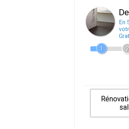
De
En 
votr
Gra
1
2
Rénovati
sal