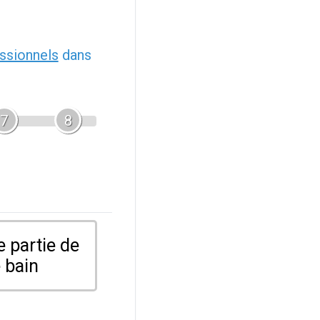
ssionnels
dans
7
8
 partie de
 bain