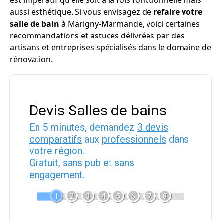
est impératif qu'elle soit à la fois fonctionnelle mais
aussi esthétique. Si vous envisagez de
refaire votre
salle de bain
à Marigny-Marmande, voici certaines
recommandations et astuces délivrées par des
artisans et entreprises spécialisés dans le domaine de
rénovation.
Devis Salles de bains
En 5 minutes, demandez
3 devis
comparatifs
aux
professionnels
dans
votre région.
Gratuit, sans pub et sans
engagement.
1
2
3
4
5
6
7
8