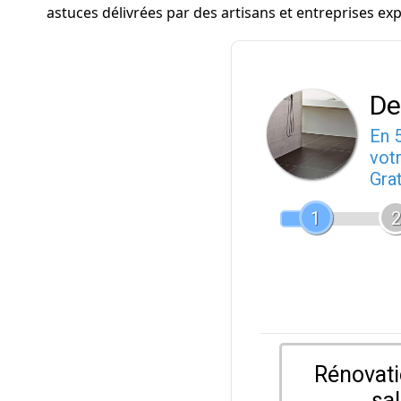
astuces délivrées par des artisans et entreprises ex
De
En 
votr
Gra
1
2
Rénovati
sal