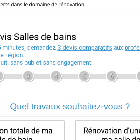
perts dans le domaine de rénovation.
vis Salles de bains
5 minutes, demandez
3 devis comparatifs
aux
profe
e région.
tuit, sans pub et sans engagement.
3
4
5
6
Quel travaux souhaitez-vous ?
on totale de ma
Rénovation d'une
le de bain
ma salle de