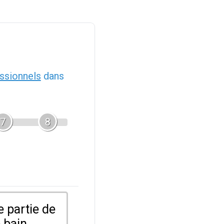
ssionnels
dans
7
8
 partie de
 bain