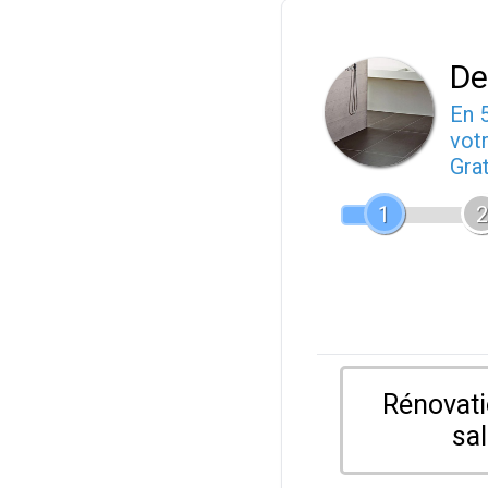
De
En 
votr
Gra
1
2
Rénovati
sal