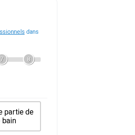
ssionnels
dans
7
8
 partie de
 bain