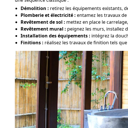
Démolition :
retirez les équipements existants, d
Plomberie et électricité :
entamez les travaux de 
Revêtement de sol :
mettez en place le carrelage
Revêtement mural :
peignez les murs, installez d
Installation des équipements :
intégrez la douc
Finitions :
réalisez les travaux de finition tels que 