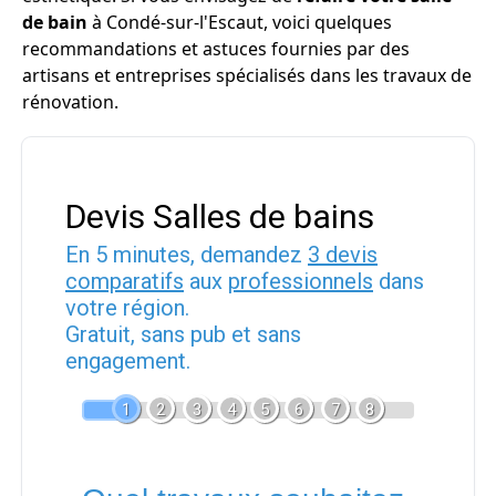
de bain
à Condé-sur-l'Escaut, voici quelques
recommandations et astuces fournies par des
artisans et entreprises spécialisés dans les travaux de
rénovation.
Devis Salles de bains
En 5 minutes, demandez
3 devis
comparatifs
aux
professionnels
dans
votre région.
Gratuit, sans pub et sans
engagement.
1
2
3
4
5
6
7
8