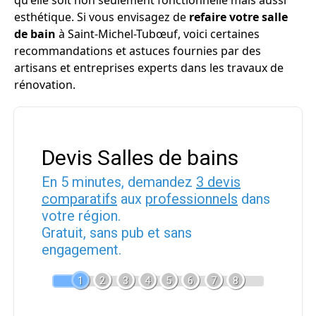
qu'elle soit non seulement fonctionnelle mais aussi
esthétique. Si vous envisagez de
refaire votre salle
de bain
à Saint-Michel-Tubœuf, voici certaines
recommandations et astuces fournies par des
artisans et entreprises experts dans les travaux de
rénovation.
Devis Salles de bains
En 5 minutes, demandez
3 devis
comparatifs
aux
professionnels
dans
votre région.
Gratuit, sans pub et sans
engagement.
1
2
3
4
5
6
7
8