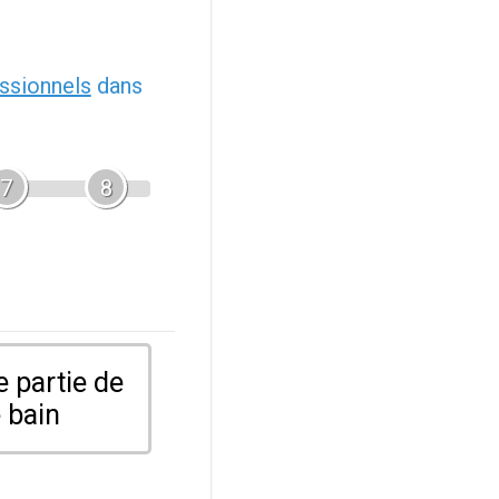
ssionnels
dans
7
8
 partie de
 bain