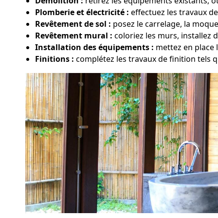
Démolition :
retirez les équipements existants, ôt
Plomberie et électricité :
effectuez les travaux de
Revêtement de sol :
posez le carrelage, la moque
Revêtement mural :
coloriez les murs, installez 
Installation des équipements :
mettez en place l
Finitions :
complétez les travaux de finition tels q