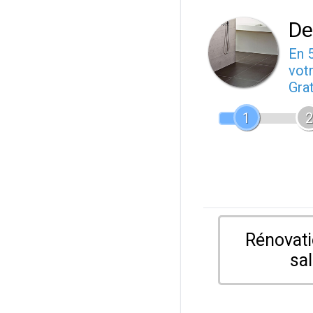
De
En 
votr
Gra
1
2
Rénovati
sal