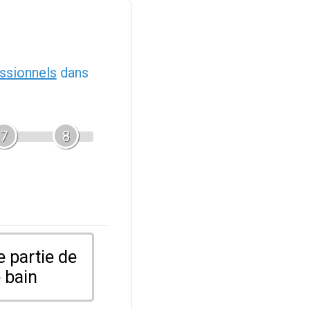
ssionnels
dans
7
8
 partie de
 bain