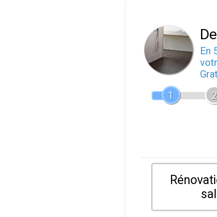
De
En 
votr
Gra
1
2
Rénovati
sal