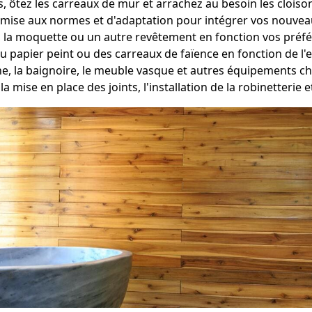
 ôtez les carreaux de mur et arrachez au besoin les cloiso
mise aux normes et d'adaptation pour intégrer vos nouveau
, la moquette ou un autre revêtement en fonction vos préf
du papier peint ou des carreaux de faïence en fonction de l'
che, la baignoire, le meuble vasque et autres équipements 
 la mise en place des joints, l'installation de la robinetteri