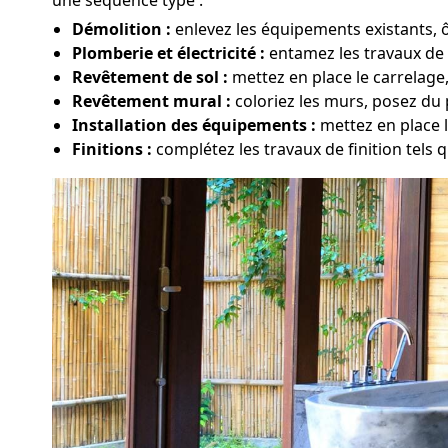
Démolition :
enlevez les équipements existants, ô
Plomberie et électricité :
entamez les travaux de 
Revêtement de sol :
mettez en place le carrelage
Revêtement mural :
coloriez les murs, posez du 
Installation des équipements :
mettez en place l
Finitions :
complétez les travaux de finition tels qu