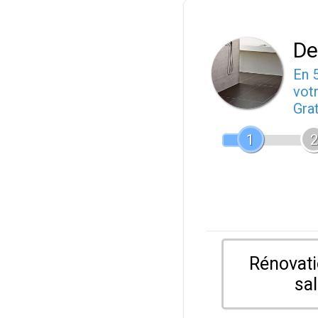
De
En 
votr
Gra
1
2
Rénovati
sal