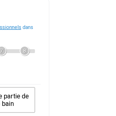
ssionnels
dans
7
8
 partie de
 bain