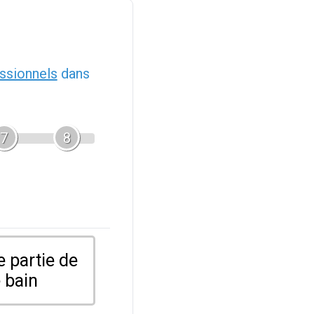
ssionnels
dans
7
8
 partie de
 bain