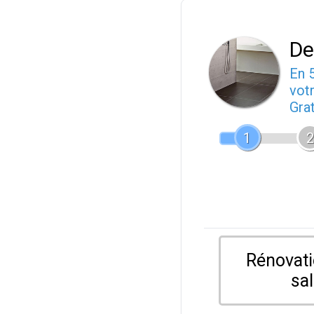
De
En 
votr
Gra
1
2
Rénovati
sal