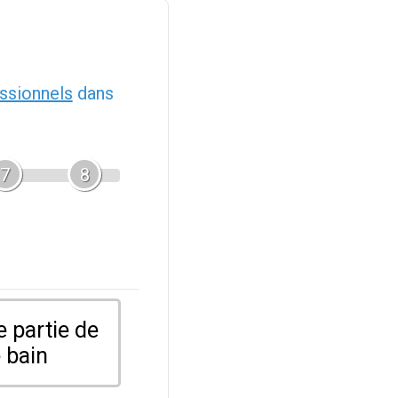
ssionnels
dans
7
8
 partie de
 bain