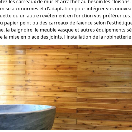
tez les carreaux de mur et arrachez au besoin les cloisons.
mise aux normes et d'adaptation pour intégrer vos nouveau
oquette ou un autre revêtement en fonction vos préférences.
du papier peint ou des carreaux de faïence selon l'esthétiqu
che, la baignoire, le meuble vasque et autres équipements 
e la mise en place des joints, l'installation de la robinetteri