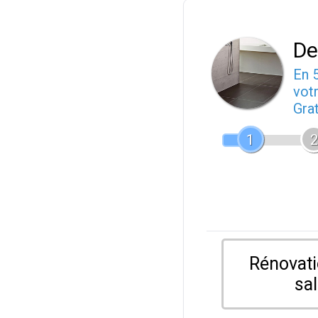
De
En 
votr
Gra
1
2
Rénovati
sal